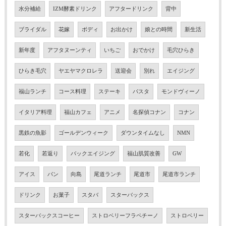
水分補給
IZM酵素ドリンク
アフタードリンク
背中
ブライダル
花嫁
ボディ
お出かけ
娘との時間
新生活
新年度
アフタヌーンティ
いちご
おでかけ
毛穴ひらき
ひらき毛穴
ヤエヤマクロレラ
送迎会
別れ
エイジング
福山ランチ
コース料理
ステーキ
パスタ
モンドヴィーノ
イタリア料理
福山カフェ
アニメ
名探偵コナン
コナン
黒鉄の魚影
ゴールデンウィーク
ダウンタイムなし
NMN
若化
若返り
バックエイジング
福山肌質改善
GW
アイス
パン
向島
尾道ランチ
尾道市
尾道市ランチ
ドリンク
お菓子
スタバ
スターバックス
スターバックスコーヒー
ストロベリーフラペチーノ
ストロベリー