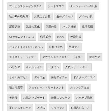
ファビラスシャインマスク
シートマスク
ターンオーバーの乱れ
秋の紫外線対策
お肌の水分量
夏のダメージ
ダメージ肌
湿度調整
気温の変化
気温の差
バリア機能
生活習慣
CFセラムアドバンス
保湿成分
MAAs
乾燥対策
ピュアモイストUVミネラル
日焼け止め
美肌ケア
モイスチャーライザー
アヴァンスモイスチャーライザー
保湿ケア
ハリケア
ホホバオイル
ビタミン
人気トリートメント
オイルカプセル
ダイズ油
保湿アイテム
ドクターズコスメ
福山市美容
フェイシャルトリートメント
スキンケア方法
美容液
お肌アップデート
綺麗になりたい
スクラブ洗顔
正しいスキンケア
入浴法
リラックス
お風呂の入り方