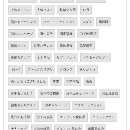
人気アイテム
人気コスメ
抗酸化作用
12月
剥けるピーリング
ハードトリートメント
ルヴィ
陶器肌
剥けないハーブ
再生因子
認定講師
REVI代理店
保湿パック
栄養バランス
暴飲暴食
免疫低下
免疫力アップ
ミネラル
サプリメント
ドクターズサプリ
キレイ
デトックスサプリ
クロレラ
ありがとう
ありがとうございました
年末
年末年始
感謝
今年もよろしく
新年のご挨拶
お年玉キャンペーン
お正月企画
福山市人気エステ
1月キャンペーン
エクストラクション
毛穴のお掃除
むくみ改善
エンビロン化粧品
エイジングケア
大人ニキビ
人気化粧品
ビタミンC美容液
保湿美容液