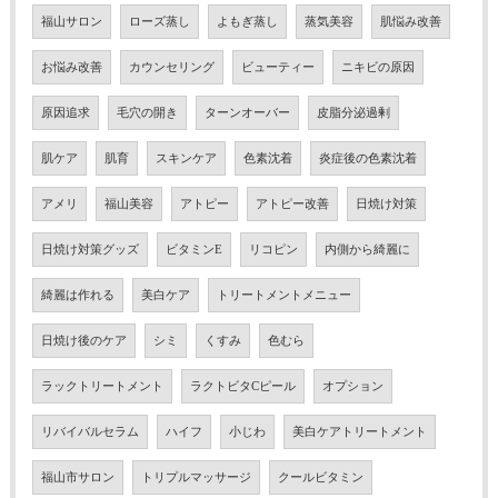
福山サロン
ローズ蒸し
よもぎ蒸し
蒸気美容
肌悩み改善
お悩み改善
カウンセリング
ビューティー
ニキビの原因
原因追求
毛穴の開き
ターンオーバー
皮脂分泌過剰
肌ケア
肌育
スキンケア
色素沈着
炎症後の色素沈着
アメリ
福山美容
アトピー
アトピー改善
日焼け対策
日焼け対策グッズ
ビタミンE
リコピン
内側から綺麗に
綺麗は作れる
美白ケア
トリートメントメニュー
日焼け後のケア
シミ
くすみ
色むら
ラックトリートメント
ラクトビタCピール
オプション
リバイバルセラム
ハイフ
小じわ
美白ケアトリートメント
福山市サロン
トリプルマッサージ
クールビタミン