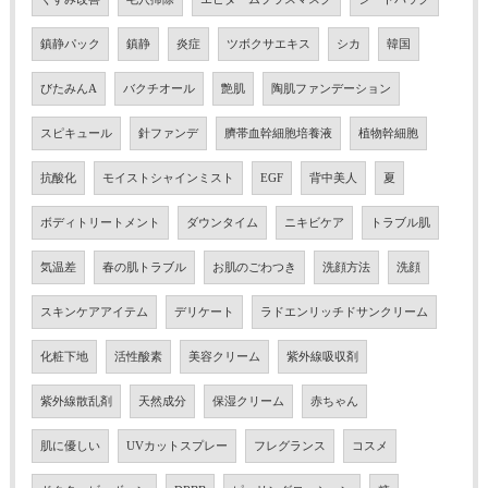
鎮静パック
鎮静
炎症
ツボクサエキス
シカ
韓国
びたみんA
バクチオール
艶肌
陶肌ファンデーション
スピキュール
針ファンデ
臍帯血幹細胞培養液
植物幹細胞
抗酸化
モイストシャインミスト
EGF
背中美人
夏
ボディトリートメント
ダウンタイム
ニキビケア
トラブル肌
気温差
春の肌トラブル
お肌のごわつき
洗顔方法
洗顔
スキンケアアイテム
デリケート
ラドエンリッチドサンクリーム
化粧下地
活性酸素
美容クリーム
紫外線吸収剤
紫外線散乱剤
天然成分
保湿クリーム
赤ちゃん
肌に優しい
UVカットスプレー
フレグランス
コスメ