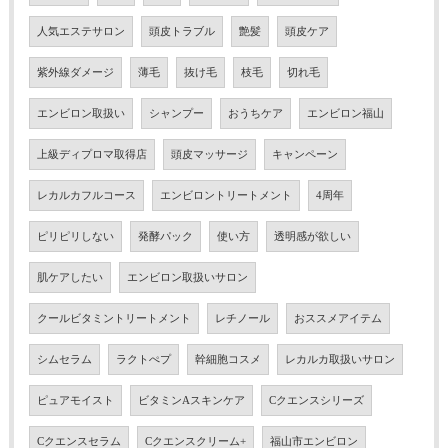
人気エステサロン
頭皮トラブル
艶髪
頭皮ケア
紫外線ダメージ
薄毛
抜け毛
枝毛
切れ毛
エンビロン取扱い
シャンプー
おうちケア
エンビロン福山
上級ディプロマ取得店
頭皮マッサージ
キャンペーン
レカルカフルコース
エンビロントリートメント
4周年
ピリピリしない
発酵パック
使い方
透明感が欲しい
肌ケアしたい
エンビロン取扱いサロン
クールビタミントリートメント
レチノール
おススメアイテム
シムセラム
ラクトぺプ
幹細胞コスメ
レカルカ取扱いサロン
ピュアモイスト
ビタミンAスキンケア
Cクエンスシリーズ
Cクエンスセラム
Cクエンスクリーム+
福山市エンビロン