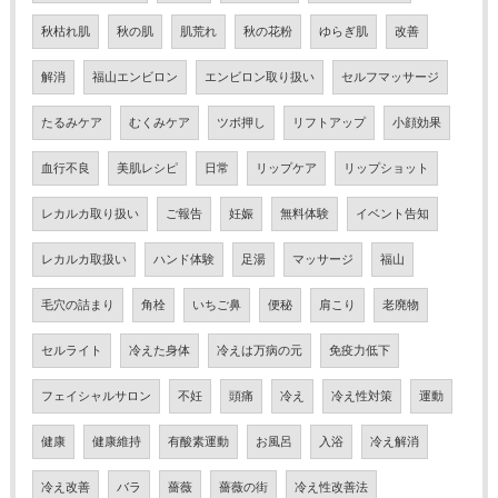
秋枯れ肌
秋の肌
肌荒れ
秋の花粉
ゆらぎ肌
改善
解消
福山エンビロン
エンビロン取り扱い
セルフマッサージ
たるみケア
むくみケア
ツボ押し
リフトアップ
小顔効果
血行不良
美肌レシピ
日常
リップケア
リップショット
レカルカ取り扱い
ご報告
妊娠
無料体験
イベント告知
レカルカ取扱い
ハンド体験
足湯
マッサージ
福山
毛穴の詰まり
角栓
いちご鼻
便秘
肩こり
老廃物
セルライト
冷えた身体
冷えは万病の元
免疫力低下
フェイシャルサロン
不妊
頭痛
冷え
冷え性対策
運動
健康
健康維持
有酸素運動
お風呂
入浴
冷え解消
冷え改善
バラ
薔薇
薔薇の街
冷え性改善法