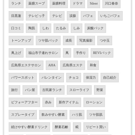
ランチ
薬膳スープ
薬膳料理
ドラマ
Silent
川口春奈
目黒蓮
テレビっ子
テレビ
涙腺
パフェ
いちごパフェ
口コミ
陶肌
しわ
たるみ
しみ
炭酸パック
トーンアップ
ツヤ肌パック
成長
写真撮影
つや玉
凧上げ
福山市子連れサロン
凧
手作り
REVIパック
広島県エステサロン
AHA
広島県エステ
和食
パワースポット
バレンタイン
チョコ
保湿力
自己紹介
旅行
パン屋
古民家ランチ
スローライフ
野菜
ビフォーアフター
赤み
新作アイテム
ローション
スプレータイプ
飲みやすい酵素
ハリ肌
ツヤ肌肌
続けやすい酵素ドリンク
酵素石鹸
糀
リピート買い