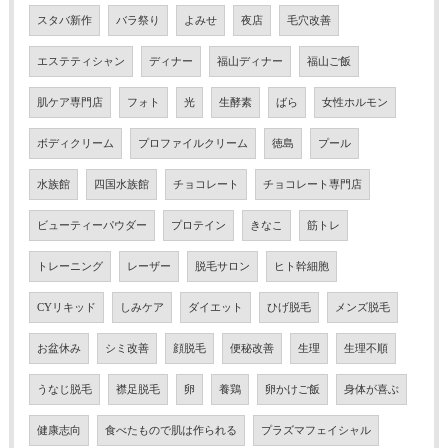
スタバ新作
バラ祭り
よみせ
夜店
毛穴改善
エステティシャン
ディナー
福山ディナー
福山ご飯
肌ケア専門店
フォト
光
生酵素
ばら
女性ホルモン
ボディクリーム
プロファイルクリーム
徳島
プール
水族館
四国水族館
チョコレート
チョコレート専門店
ビューティーパウダー
プロテイン
きなこ
筋トレ
トレーニング
レーザー
脱毛サロン
ヒト幹細胞
CYリキッド
しみケア
ダイエット
ひげ脱毛
メンズ脱毛
お盆休み
シミ改善
顔脱毛
便秘改善
生理
生理不順
うなじ脱毛
襟足脱毛
卵
養鶏
卵かけご飯
身体が喜ぶ
健康志向
食べたもので肌は作られる
プラズマフェイシャル