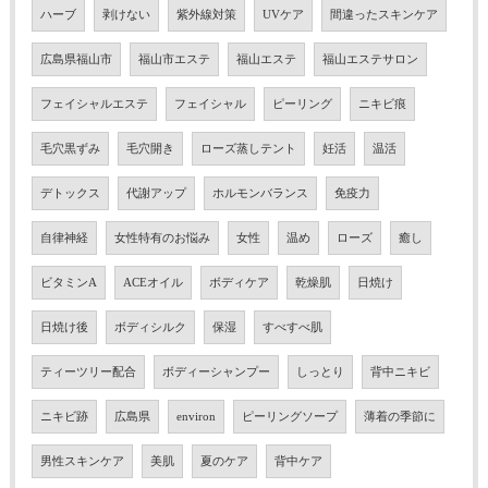
ハーブ
剥けない
紫外線対策
UVケア
間違ったスキンケア
広島県福山市
福山市エステ
福山エステ
福山エステサロン
フェイシャルエステ
フェイシャル
ピーリング
ニキビ痕
毛穴黒ずみ
毛穴開き
ローズ蒸しテント
妊活
温活
デトックス
代謝アップ
ホルモンバランス
免疫力
自律神経
女性特有のお悩み
女性
温め
ローズ
癒し
ビタミンA
ACEオイル
ボディケア
乾燥肌
日焼け
日焼け後
ボディシルク
保湿
すべすべ肌
ティーツリー配合
ボディーシャンプー
しっとり
背中ニキビ
ニキビ跡
広島県
environ
ピーリングソープ
薄着の季節に
男性スキンケア
美肌
夏のケア
背中ケア