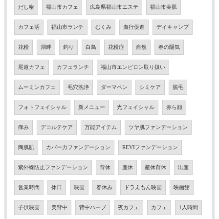
だし糀
福山市カフェ
広島県福山市エステ
福山市美肌
カフェ活
福山市ランチ
むくみ
血行促進
デイキャンプ
花粉
湖畔
釣り
白鳥
花粉症
自然
春の陽気
尾道カフェ
カフェランチ
福山市エンビロン取り扱い
ムーミンカフェ
毛穴洗浄
ダーマペン
シミケア
脱毛
フォトフェイシャル
新メニュー
光フェイシャル
赤ら顔
痒み
デコルテケア
万能アイテム
ツヤ肌ファンデーション
陶肌肌
カバー力ファンデーション
REVIファンデーション
紫外線防止ファンデーション
育休
産休
産休育休
出産
営業時間
休日
映画
春休み
ドラえもん映画
映画館
子供映画
美背中
背中ハーブ
夜カフェ
カフェ
1人時間