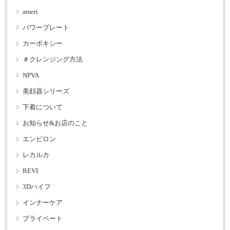
ameri
パワープレート
カーボキシー
＃クレンジング方法
NPVA
美顔器シリーズ
下着について
お知らせ&お店のこと
エンビロン
レカルカ
REVI
3Dハイフ
インナーケア
プライベート