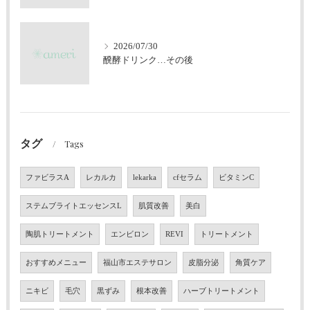
2026/07/30
醗酵ドリンク…その後
タグ
Tags
ファビラスA
レカルカ
lekarka
cfセラム
ビタミンC
ステムブライトエッセンスL
肌質改善
美白
陶肌トリートメント
エンビロン
REVI
トリートメント
おすすめメニュー
福山市エステサロン
皮脂分泌
角質ケア
ニキビ
毛穴
黒ずみ
根本改善
ハーブトリートメント