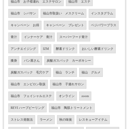
福山市 お子様連れ エステサロン
福山市 エステ
福山市 シバサン
福山市取扱い メスクリーム
インスタグラム
キャンペーン お得
キャンペーン プレゼント
ベジパワープラス
青汁
インナーケア 青汁
スーパーフード青汁
アンチエイジング
IZM
酵素ドリンク
おいしい酵素ドリンク
痩身
パン屋さん
炭酸ガスパック カーボキシー
炭酸ガスパック 毛穴ケア
福山 ランチ
福山 グルメ
福山市 エンビロン取扱
福山市 子連れサロン
福山市 フェイシャルエステ
オンライン
zoom
REVI ハーブピーリング
福山市 陶肌トリートメント
ストレス発散法
ラーメン
秋の味覚
レスキューアイテム