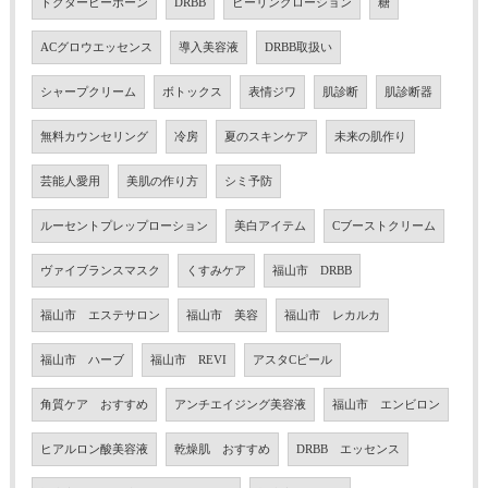
ドクタービーボーン
DRBB
ピーリングローション
糖
ACグロウエッセンス
導入美容液
DRBB取扱い
シャープクリーム
ボトックス
表情ジワ
肌診断
肌診断器
無料カウンセリング
冷房
夏のスキンケア
未来の肌作り
芸能人愛用
美肌の作り方
シミ予防
ルーセントプレップローション
美白アイテム
Cブーストクリーム
ヴァイブランスマスク
くすみケア
福山市 DRBB
福山市 エステサロン
福山市 美容
福山市 レカルカ
福山市 ハーブ
福山市 REVI
アスタCピール
角質ケア おすすめ
アンチエイジング美容液
福山市 エンビロン
ヒアルロン酸美容液
乾燥肌 おすすめ
DRBB エッセンス