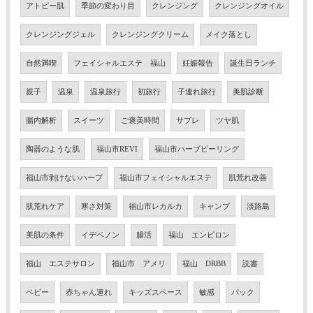
アトピー肌
季節の変わり目
クレンジング
クレンジングオイル
クレンジングジェル
クレンジングクリーム
メイク落とし
自然満喫
フェイシャルエステ 福山
妊娠報告
誕生日ランチ
親子
温泉
温泉旅行
初旅行
子連れ旅行
美肌診断
腸内解析
スイーツ
ご褒美時間
サブレ
ツヤ肌
陶器のような肌
福山市REVI
福山市ハーブピーリング
福山市剥けないハーブ
福山市フェイシャルエステ
肌荒れ改善
肌荒れケア
寒さ対策
福山市レカルカ
キャンプ
淡路島
美肌の条件
イデベノン
腸活
福山 エンビロン
福山 エステサロン
福山市 アメリ
福山 DRBB
読書
ベビー
赤ちゃん連れ
キッズスペース
敏感
パック