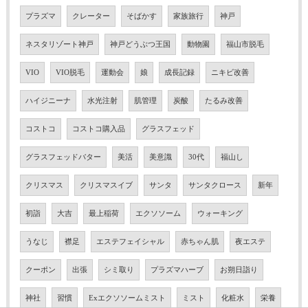
プラズマ
クレーター
そばかす
家族旅行
神戸
ネスタリゾート神戸
神戸どうぶつ王国
動物園
福山市脱毛
VIO
VIO脱毛
運動会
娘
成長記録
ニキビ改善
ハイジニーナ
水光注射
肌管理
炭酸
たるみ改善
コストコ
コストコ購入品
グラスフェッド
グラスフェッドバター
美活
美意識
30代
福山し
クリスマス
クリスマスイブ
サンタ
サンタクロース
新年
初詣
大吉
最上稲荷
エクソソーム
ウォーキング
うなじ
襟足
エステフェイシャル
赤ちゃん肌
夜エステ
クーポン
出張
シミ取り
プラズマハーブ
お朔日詣り
神社
習慣
Exエクソソームミスト
ミスト
化粧水
栄養