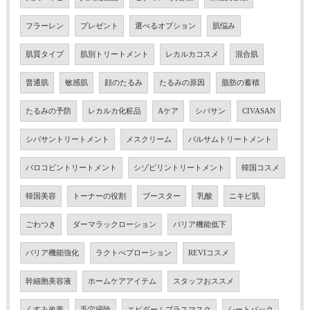
フラーレン
プレゼント
選べるオプション
肌悩み
肌質タイプ
肌別トリートメント
レカルカコスメ
混合肌
普通肌
敏感肌
顔のたるみ
たるみの原因
脂肪の蓄積
たるみの予防
レカルカ化粧品
Aケア
シバサン
CIVASAN
シバサントリートメント
メスクリーム
バルサムトリートメント
バロコビントリートメント
シゾピリントリートメント
韓国コスメ
韓国美容
トーナーの役割
ブースター
乳酸
ニキビ肌
ごわつき
ダーマラックローション
バリア機能低下
バリア機能強化
ラクトぺプローション
REVIコスメ
幹細胞美容液
ホームケアアイテム
スタッフおススメ
くすみ改善
毛穴掃除
エピダームプラスマスク
シートパック