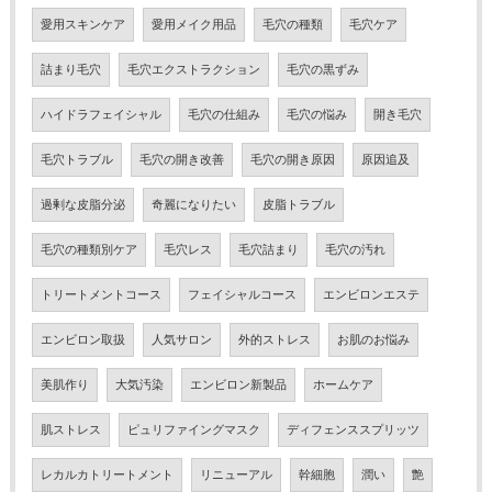
愛用スキンケア
愛用メイク用品
毛穴の種類
毛穴ケア
詰まり毛穴
毛穴エクストラクション
毛穴の黒ずみ
ハイドラフェイシャル
毛穴の仕組み
毛穴の悩み
開き毛穴
毛穴トラブル
毛穴の開き改善
毛穴の開き原因
原因追及
過剰な皮脂分泌
奇麗になりたい
皮脂トラブル
毛穴の種類別ケア
毛穴レス
毛穴詰まり
毛穴の汚れ
トリートメントコース
フェイシャルコース
エンビロンエステ
エンビロン取扱
人気サロン
外的ストレス
お肌のお悩み
美肌作り
大気汚染
エンビロン新製品
ホームケア
肌ストレス
ピュリファイングマスク
ディフェンススプリッツ
レカルカトリートメント
リニューアル
幹細胞
潤い
艶