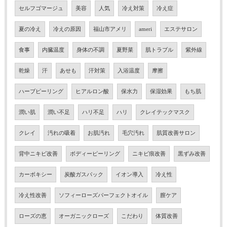
セルフゴマージュ
美容
人気
冷え対策
冷え症
夏の冷え
冷えの原因
福山市アメリ
ameri
エステサロン
食事
内臓温度
身体の不調
夏野菜
肌トラブル
紫外線
乾燥
汗
あせも
汗対策
入浴温度
摩擦
ハーブピーリング
ヒアルロン酸
保水力
保湿効果
もち肌
潤い肌
潤い不足
ハリ不足
ハリ
クレイテックマスク
クレイ
汚れの吸着
お肌汚れ
毛穴汚れ
肌質改善サロン
背中ニキビ改善
ボディーピーリング
ニキビ痕改善
黒ずみ改善
カーボキシー
炭酸ガスパック
イオン導入
冷え性
冷え性改善
ソフィーローズパーフェクトオイル
膣ケア
ローズの恵
オーガニックローズ
こだわり
体質改善