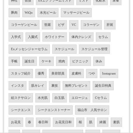
神社
習慣
Exエクソソームミスト
ミスト
化粧水
栄養
豚肉
WiQo
水光ピール
マッサージピール
コラーゲンピール
世羅
ピザ
VC
コラーゲン
肝斑
入学式
入園式
ホワイトデー
体内クレンズ
セラム
Exメッセンジャーセラム
スケジュール
スケジュール管理
手帳
誕生日
ケーキ
焼肉
ピクニック
休み
スタッフ紹介
優秀
美容部員
皮膚科
つや
Instagram
インスタ
肌キレイ
裏技
無料プレゼント
誕生日特典
絵ステサロン
水光肌
白玉肌
エロージュ
Cセラム
シークエンス
シークエンストーナー
福山市 人気サロン
お花見
春
春日和
お花見日和
桜
肌
綺麗
素肌