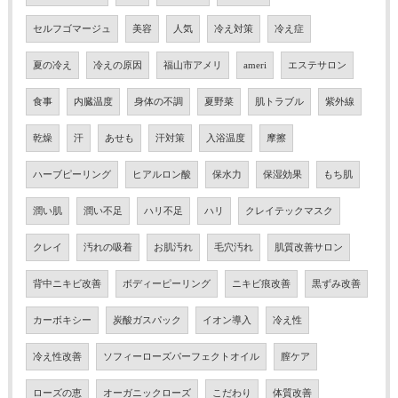
セルフゴマージュ
美容
人気
冷え対策
冷え症
夏の冷え
冷えの原因
福山市アメリ
ameri
エステサロン
食事
内臓温度
身体の不調
夏野菜
肌トラブル
紫外線
乾燥
汗
あせも
汗対策
入浴温度
摩擦
ハーブピーリング
ヒアルロン酸
保水力
保湿効果
もち肌
潤い肌
潤い不足
ハリ不足
ハリ
クレイテックマスク
クレイ
汚れの吸着
お肌汚れ
毛穴汚れ
肌質改善サロン
背中ニキビ改善
ボディーピーリング
ニキビ痕改善
黒ずみ改善
カーボキシー
炭酸ガスパック
イオン導入
冷え性
冷え性改善
ソフィーローズパーフェクトオイル
膣ケア
ローズの恵
オーガニックローズ
こだわり
体質改善