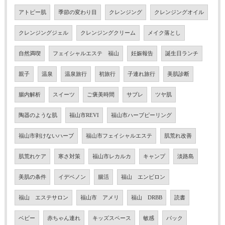
アトピー肌
季節の変わり目
クレンジング
クレンジングオイル
クレンジングジェル
クレンジングクリーム
メイク落とし
自然満喫
フェイシャルエステ 福山
妊娠報告
誕生日ランチ
親子
温泉
温泉旅行
初旅行
子連れ旅行
美肌診断
腸内解析
スイーツ
ご褒美時間
サブレ
ツヤ肌
陶器のような肌
福山市REVI
福山市ハーブピーリング
福山市剥けないハーブ
福山市フェイシャルエステ
肌荒れ改善
肌荒れケア
寒さ対策
福山市レカルカ
キャンプ
淡路島
美肌の条件
イデベノン
腸活
福山 エンビロン
福山 エステサロン
福山市 アメリ
福山 DRBB
読書
ベビー
赤ちゃん連れ
キッズスペース
敏感
パック