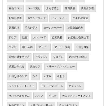
福山サロン
ローズ蒸し
よもぎ蒸し
蒸気美容
肌悩み改善
お悩み改善
カウンセリング
ビューティー
ニキビの原因
原因追求
毛穴の開き
ターンオーバー
皮脂分泌過剰
肌ケア
肌育
スキンケア
色素沈着
炎症後の色素沈着
アメリ
福山美容
アトピー
アトピー改善
日焼け対策
日焼け対策グッズ
ビタミンE
リコピン
内側から綺麗に
綺麗は作れる
美白ケア
トリートメントメニュー
日焼け後のケア
シミ
くすみ
色むら
ラックトリートメント
ラクトビタCピール
オプション
リバイバルセラム
ハイフ
小じわ
美白ケアトリートメント
福山市サロン
トリプルマッサージ
クールビタミン