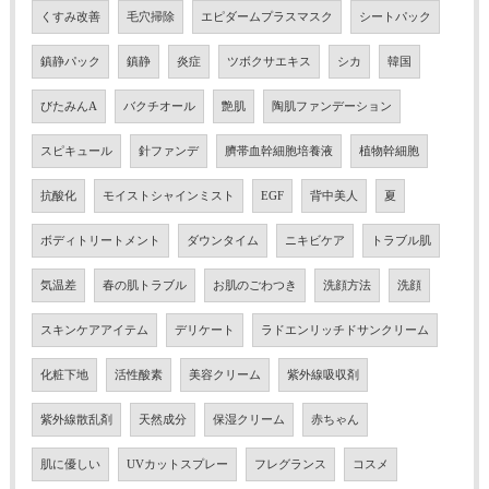
くすみ改善
毛穴掃除
エピダームプラスマスク
シートパック
鎮静パック
鎮静
炎症
ツボクサエキス
シカ
韓国
びたみんA
バクチオール
艶肌
陶肌ファンデーション
スピキュール
針ファンデ
臍帯血幹細胞培養液
植物幹細胞
抗酸化
モイストシャインミスト
EGF
背中美人
夏
ボディトリートメント
ダウンタイム
ニキビケア
トラブル肌
気温差
春の肌トラブル
お肌のごわつき
洗顔方法
洗顔
スキンケアアイテム
デリケート
ラドエンリッチドサンクリーム
化粧下地
活性酸素
美容クリーム
紫外線吸収剤
紫外線散乱剤
天然成分
保湿クリーム
赤ちゃん
肌に優しい
UVカットスプレー
フレグランス
コスメ