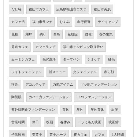
だし糀
福山市カフェ
広島県福山市エステ
福山市美肌
カフェ活
福山市ランチ
むくみ
血行促進
デイキャンプ
花粉
湖畔
釣り
白鳥
花粉症
自然
春の陽気
尾道カフェ
カフェランチ
福山市エンビロン取り扱い
ムーミンカフェ
毛穴洗浄
ダーマペン
シミケア
脱毛
フォトフェイシャル
新メニュー
光フェイシャル
赤ら顔
痒み
デコルテケア
万能アイテム
ツヤ肌ファンデーション
陶肌肌
カバー力ファンデーション
REVIファンデーション
紫外線防止ファンデーション
育休
産休
産休育休
出産
営業時間
休日
映画
春休み
ドラえもん映画
映画館
子供映画
美背中
背中ハーブ
夜カフェ
カフェ
1人時間