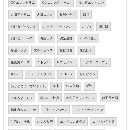
Cクエンスセラム
Cクエンスクリーム+
福山市エンビロン
人気アイテム
人気コスメ
抗酸化作用
12月
剥けるピーリング
ハードトリートメント
ルヴィ
陶器肌
剥けないハーブ
再生因子
認定講師
REVI代理店
保湿パック
栄養バランス
暴飲暴食
免疫低下
免疫力アップ
ミネラル
サプリメント
ドクターズサプリ
キレイ
デトックスサプリ
クロレラ
ありがとう
ありがとうございました
年末
年末年始
感謝
今年もよろしく
新年のご挨拶
お年玉キャンペーン
お正月企画
福山市人気エステ
1月キャンペーン
エクストラクション
毛穴のお掃除
むくみ改善
エンビロン化粧品
エイジングケア