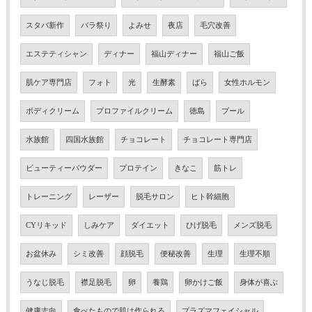
スタバ新作
バラ祭り
よみせ
夜店
毛穴改善
エステティシャン
ディナー
福山ディナー
福山ご飯
肌ケア専門店
フォト
光
生酵素
ばら
女性ホルモン
ボディクリーム
プロファイルクリーム
徳島
プール
水族館
四国水族館
チョコレート
チョコレート専門店
ビューティーパウダー
プロテイン
きなこ
筋トレ
トレーニング
レーザー
脱毛サロン
ヒト幹細胞
CYリキッド
しみケア
ダイエット
ひげ脱毛
メンズ脱毛
お盆休み
シミ改善
顔脱毛
便秘改善
生理
生理不順
うなじ脱毛
襟足脱毛
卵
養鶏
卵かけご飯
身体が喜ぶ
健康志向
食べたもので肌は作られる
プラズマフェイシャル