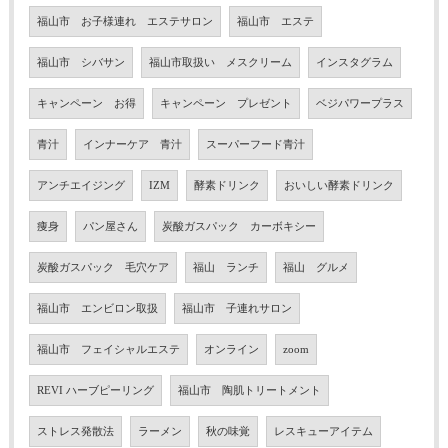
福山市 お子様連れ エステサロン
福山市 エステ
福山市 シバサン
福山市取扱い メスクリーム
インスタグラム
キャンペーン お得
キャンペーン プレゼント
ベジパワープラス
青汁
インナーケア 青汁
スーパーフード青汁
アンチエイジング
IZM
酵素ドリンク
おいしい酵素ドリンク
痩身
パン屋さん
炭酸ガスパック カーボキシー
炭酸ガスパック 毛穴ケア
福山 ランチ
福山 グルメ
福山市 エンビロン取扱
福山市 子連れサロン
福山市 フェイシャルエステ
オンライン
zoom
REVI ハーブピーリング
福山市 陶肌トリートメント
ストレス発散法
ラーメン
秋の味覚
レスキューアイテム