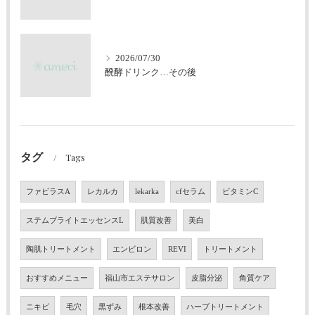
2026/07/30
醗酵ドリンク…その後
タグ
Tags
ファビラスA
レカルカ
lekarka
cfセラム
ビタミンC
ステムブライトエッセンスL
肌質改善
美白
陶肌トリートメント
エンビロン
REVI
トリートメント
おすすめメニュー
福山市エステサロン
皮脂分泌
角質ケア
ニキビ
毛穴
黒ずみ
根本改善
ハーブトリートメント