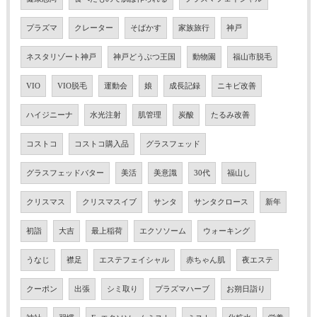
プラズマ
クレーター
そばかす
家族旅行
神戸
ネスタリゾート神戸
神戸どうぶつ王国
動物園
福山市脱毛
VIO
VIO脱毛
運動会
娘
成長記録
ニキビ改善
ハイジニーナ
水光注射
肌管理
炭酸
たるみ改善
コストコ
コストコ購入品
グラスフェッド
グラスフェッドバター
美活
美意識
30代
福山し
クリスマス
クリスマスイブ
サンタ
サンタクロース
新年
初詣
大吉
最上稲荷
エクソソーム
ウォーキング
うなじ
襟足
エステフェイシャル
赤ちゃん肌
夜エステ
クーポン
出張
シミ取り
プラズマハーブ
お朔日詣り