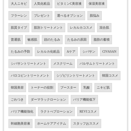
大人ニキビ
人気化粧品
ビタミンC美容液
保湿美容液
フラーレン
プレゼント
選べるオプション
肌悩み
肌質タイプ
肌別トリートメント
レカルカコスメ
混合肌
普通肌
敏感肌
顔のたるみ
たるみの原因
脂肪の蓄積
たるみの予防
レカルカ化粧品
Aケア
シバサン
CIVASAN
シバサントリートメント
メスクリーム
バルサムトリートメント
バロコビントリートメント
シゾピリントリートメント
韓国コスメ
韓国美容
トーナーの役割
ブースター
乳酸
ニキビ肌
ごわつき
ダーマラックローション
バリア機能低下
バリア機能強化
ラクトぺプローション
REVIコスメ
幹細胞美容液
ホームケアアイテム
スタッフおススメ