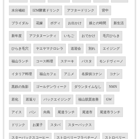
水分補給
IZM酵素ドリンク
アフタードリンク
背中
ブライダル
花嫁
ボディ
お出かけ
娘との時間
新生活
新年度
アフタヌーンティ
いちご
おでかけ
毛穴ひらき
ひらき毛穴
ヤエヤマクロレラ
送迎会
別れ
エイジング
福山ランチ
コース料理
ステーキ
パスタ
モンドヴィーノ
イタリア料理
福山カフェ
アニメ
名探偵コナン
コナン
黒鉄の魚影
ゴールデンウィーク
ダウンタイムなし
NMN
若化
若返り
バックエイジング
福山肌質改善
GW
アイス
パン
向島
尾道ランチ
尾道市
尾道市ランチ
ドリンク
お菓子
スタバ
スターバックス
スターバックスコーヒー
ストロベリーフラペチーノ
ストロベリー