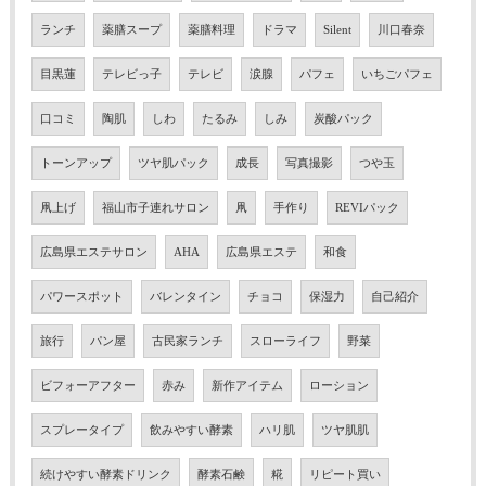
ランチ
薬膳スープ
薬膳料理
ドラマ
Silent
川口春奈
目黒蓮
テレビっ子
テレビ
涙腺
パフェ
いちごパフェ
口コミ
陶肌
しわ
たるみ
しみ
炭酸パック
トーンアップ
ツヤ肌パック
成長
写真撮影
つや玉
凧上げ
福山市子連れサロン
凧
手作り
REVIパック
広島県エステサロン
AHA
広島県エステ
和食
パワースポット
バレンタイン
チョコ
保湿力
自己紹介
旅行
パン屋
古民家ランチ
スローライフ
野菜
ビフォーアフター
赤み
新作アイテム
ローション
スプレータイプ
飲みやすい酵素
ハリ肌
ツヤ肌肌
続けやすい酵素ドリンク
酵素石鹸
糀
リピート買い