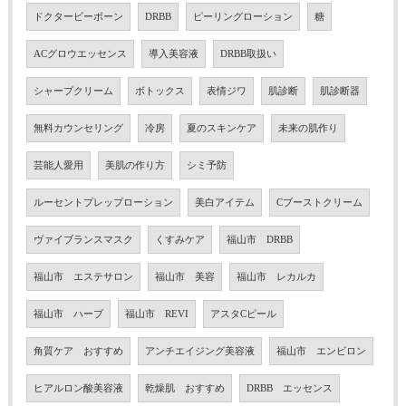
ドクタービーボーン
DRBB
ピーリングローション
糖
ACグロウエッセンス
導入美容液
DRBB取扱い
シャープクリーム
ボトックス
表情ジワ
肌診断
肌診断器
無料カウンセリング
冷房
夏のスキンケア
未来の肌作り
芸能人愛用
美肌の作り方
シミ予防
ルーセントプレップローション
美白アイテム
Cブーストクリーム
ヴァイブランスマスク
くすみケア
福山市 DRBB
福山市 エステサロン
福山市 美容
福山市 レカルカ
福山市 ハーブ
福山市 REVI
アスタCピール
角質ケア おすすめ
アンチエイジング美容液
福山市 エンビロン
ヒアルロン酸美容液
乾燥肌 おすすめ
DRBB エッセンス