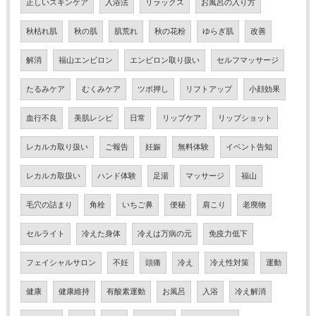
正しいスキンケア
入浴法
リラックス
お風呂の入り方
秋枯れ肌
秋の肌
肌荒れ
秋の花粉
ゆらぎ肌
改善
解消
福山エンビロン
エンビロン取り扱い
セルフマッサージ
たるみケア
むくみケア
ツボ押し
リフトアップ
小顔効果
血行不良
美肌レシピ
日常
リップケア
リップショット
レカルカ取り扱い
ご報告
妊娠
無料体験
イベント告知
レカルカ取扱い
ハンド体験
足湯
マッサージ
福山
毛穴の詰まり
角栓
いちご鼻
便秘
肩こり
老廃物
セルライト
冷えた身体
冷えは万病の元
免疫力低下
フェイシャルサロン
不妊
頭痛
冷え
冷え性対策
運動
健康
健康維持
有酸素運動
お風呂
入浴
冷え解消