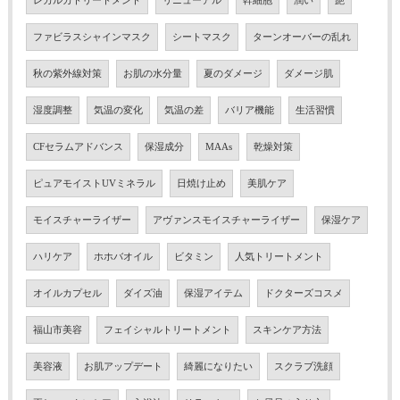
レカルカトリートメント
リニューアル
幹細胞
潤い
艶
ファビラスシャインマスク
シートマスク
ターンオーバーの乱れ
秋の紫外線対策
お肌の水分量
夏のダメージ
ダメージ肌
湿度調整
気温の変化
気温の差
バリア機能
生活習慣
CFセラムアドバンス
保湿成分
MAAs
乾燥対策
ピュアモイストUVミネラル
日焼け止め
美肌ケア
モイスチャーライザー
アヴァンスモイスチャーライザー
保湿ケア
ハリケア
ホホバオイル
ビタミン
人気トリートメント
オイルカプセル
ダイズ油
保湿アイテム
ドクターズコスメ
福山市美容
フェイシャルトリートメント
スキンケア方法
美容液
お肌アップデート
綺麗になりたい
スクラブ洗顔