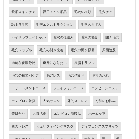
愛用スキンケア
愛用メイク用品
毛穴の種類
毛穴ケア
詰まり毛穴
毛穴エクストラクション
毛穴の黒ずみ
ハイドラフェイシャル
毛穴の仕組み
毛穴の悩み
開き毛穴
毛穴トラブル
毛穴の開き改善
毛穴の開き原因
原因追及
過剰な皮脂分泌
奇麗になりたい
皮脂トラブル
毛穴の種類別ケア
毛穴レス
毛穴詰まり
毛穴の汚れ
トリートメントコース
フェイシャルコース
エンビロンエステ
エンビロン取扱
人気サロン
外的ストレス
お肌のお悩み
美肌作り
大気汚染
エンビロン新製品
ホームケア
肌ストレス
ピュリファイングマスク
ディフェンススプリッツ