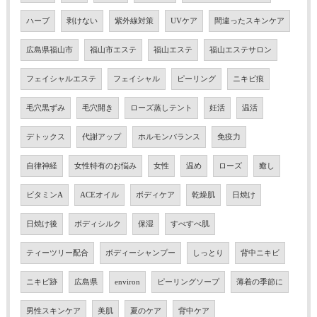
ハーブ
剥けない
紫外線対策
UVケア
間違ったスキンケア
広島県福山市
福山市エステ
福山エステ
福山エステサロン
フェイシャルエステ
フェイシャル
ピーリング
ニキビ痕
毛穴黒ずみ
毛穴開き
ローズ蒸しテント
妊活
温活
デトックス
代謝アップ
ホルモンバランス
免疫力
自律神経
女性特有のお悩み
女性
温め
ローズ
癒し
ビタミンA
ACEオイル
ボディケア
乾燥肌
日焼け
日焼け後
ボディシルク
保湿
すべすべ肌
ティーツリー配合
ボディーシャンプー
しっとり
背中ニキビ
ニキビ跡
広島県
environ
ピーリングソープ
薄着の季節に
男性スキンケア
美肌
夏のケア
背中ケア