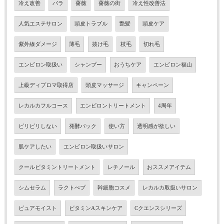
冷え改善
バラ
薔薇
薔薇の街
冷え性改善法
人気エステサロン
頭皮トラブル
艶髪
頭皮ケア
紫外線ダメージ
薄毛
抜け毛
枝毛
切れ毛
エンビロン取扱い
シャンプー
おうちケア
エンビロン福山
上級ディプロマ取得店
頭皮マッサージ
キャンペーン
レカルカフルコース
エンビロントリートメント
4周年
ピリピリしない
発酵パック
使い方
透明感が欲しい
肌ケアしたい
エンビロン取扱いサロン
クールビタミントリートメント
レチノール
おススメアイテム
シムセラム
ラクトぺプ
幹細胞コスメ
レカルカ取扱いサロン
ピュアモイスト
ビタミンAスキンケア
Cクエンスシリーズ