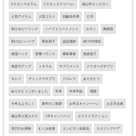
Cクエンスセラム
Cクエンスクリーム+
福山市エンビロン
人気アイテム
人気コスメ
抗酸化作用
12月
剥けるピーリング
ハードトリートメント
ルヴィ
陶器肌
剥けないハーブ
再生因子
認定講師
REVI代理店
保湿パック
栄養バランス
暴飲暴食
免疫低下
免疫力アップ
ミネラル
サプリメント
ドクターズサプリ
キレイ
デトックスサプリ
クロレラ
ありがとう
ありがとうございました
年末
年末年始
感謝
今年もよろしく
新年のご挨拶
お年玉キャンペーン
お正月企画
福山市人気エステ
1月キャンペーン
エクストラクション
毛穴のお掃除
むくみ改善
エンビロン化粧品
エイジングケア