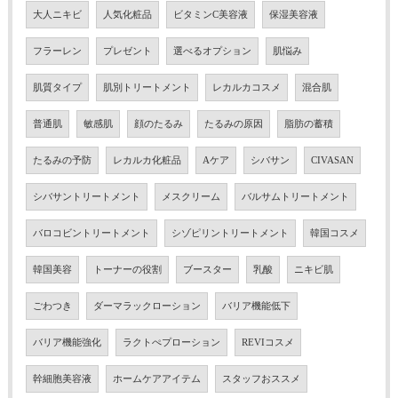
大人ニキビ
人気化粧品
ビタミンC美容液
保湿美容液
フラーレン
プレゼント
選べるオプション
肌悩み
肌質タイプ
肌別トリートメント
レカルカコスメ
混合肌
普通肌
敏感肌
顔のたるみ
たるみの原因
脂肪の蓄積
たるみの予防
レカルカ化粧品
Aケア
シバサン
CIVASAN
シバサントリートメント
メスクリーム
バルサムトリートメント
バロコビントリートメント
シゾピリントリートメント
韓国コスメ
韓国美容
トーナーの役割
ブースター
乳酸
ニキビ肌
ごわつき
ダーマラックローション
バリア機能低下
バリア機能強化
ラクトぺプローション
REVIコスメ
幹細胞美容液
ホームケアアイテム
スタッフおススメ