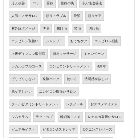
冷え改善
バラ
薔薇
薔薇の街
冷え性改善法
人気エステサロン
頭皮トラブル
艶髪
頭皮ケア
紫外線ダメージ
薄毛
抜け毛
枝毛
切れ毛
エンビロン取扱い
シャンプー
おうちケア
エンビロン福山
上級ディプロマ取得店
頭皮マッサージ
キャンペーン
レカルカフルコース
エンビロントリートメント
4周年
ピリピリしない
発酵パック
使い方
透明感が欲しい
肌ケアしたい
エンビロン取扱いサロン
クールビタミントリートメント
レチノール
おススメアイテム
シムセラム
ラクトぺプ
幹細胞コスメ
レカルカ取扱いサロン
ピュアモイスト
ビタミンAスキンケア
Cクエンスシリーズ