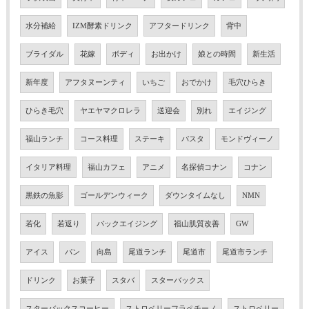
水分補給
IZM酵素ドリンク
アフタードリンク
背中
ブライダル
花嫁
ボディ
お出かけ
娘との時間
新生活
新年度
アフタヌーンティ
いちご
おでかけ
毛穴ひらき
ひらき毛穴
ヤエヤマクロレラ
送迎会
別れ
エイジング
福山ランチ
コース料理
ステーキ
パスタ
モンドヴィーノ
イタリア料理
福山カフェ
アニメ
名探偵コナン
コナン
黒鉄の魚影
ゴールデンウィーク
ダウンタイムなし
NMN
若化
若返り
バックエイジング
福山肌質改善
GW
アイス
パン
向島
尾道ランチ
尾道市
尾道市ランチ
ドリンク
お菓子
スタバ
スターバックス
スターバックスコーヒー
ストロベリーフラペチーノ
ストロベリー