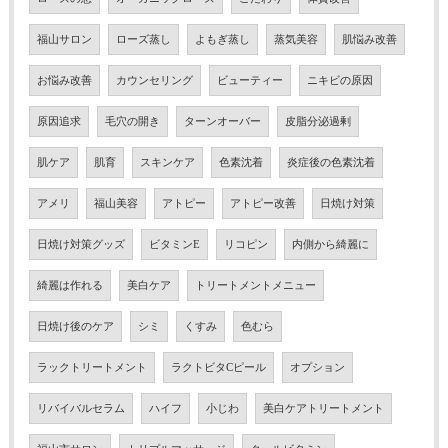
福山サロン
ローズ蒸し
よもぎ蒸し
蒸気美容
肌悩み改善
お悩み改善
カウンセリング
ビューティー
ニキビの原因
原因追求
毛穴の開き
ターンオーバー
皮脂分泌過剰
肌ケア
肌育
スキンケア
色素沈着
炎症後の色素沈着
アメリ
福山美容
アトピー
アトピー改善
日焼け対策
日焼け対策グッズ
ビタミンE
リコピン
内側から綺麗に
綺麗は作れる
美白ケア
トリートメントメニュー
日焼け後のケア
シミ
くすみ
色むら
ラックトリートメント
ラクトビタCピール
オプション
リバイバルセラム
ハイフ
小じわ
美白ケアトリートメント