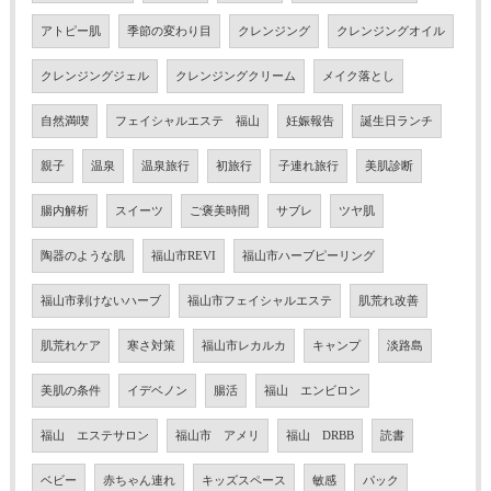
アトピー肌
季節の変わり目
クレンジング
クレンジングオイル
クレンジングジェル
クレンジングクリーム
メイク落とし
自然満喫
フェイシャルエステ 福山
妊娠報告
誕生日ランチ
親子
温泉
温泉旅行
初旅行
子連れ旅行
美肌診断
腸内解析
スイーツ
ご褒美時間
サブレ
ツヤ肌
陶器のような肌
福山市REVI
福山市ハーブピーリング
福山市剥けないハーブ
福山市フェイシャルエステ
肌荒れ改善
肌荒れケア
寒さ対策
福山市レカルカ
キャンプ
淡路島
美肌の条件
イデベノン
腸活
福山 エンビロン
福山 エステサロン
福山市 アメリ
福山 DRBB
読書
ベビー
赤ちゃん連れ
キッズスペース
敏感
パック