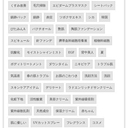
くすみ改善
毛穴掃除
エピダームプラスマスク
シートパック
鎮静パック
鎮静
炎症
ツボクサエキス
シカ
韓国
びたみんA
バクチオール
艶肌
陶肌ファンデーション
スピキュール
針ファンデ
臍帯血幹細胞培養液
植物幹細胞
抗酸化
モイストシャインミスト
EGF
背中美人
夏
ボディトリートメント
ダウンタイム
ニキビケア
トラブル肌
気温差
春の肌トラブル
お肌のごわつき
洗顔方法
洗顔
スキンケアアイテム
デリケート
ラドエンリッチドサンクリーム
化粧下地
活性酸素
美容クリーム
紫外線吸収剤
紫外線散乱剤
天然成分
保湿クリーム
赤ちゃん
肌に優しい
UVカットスプレー
フレグランス
コスメ