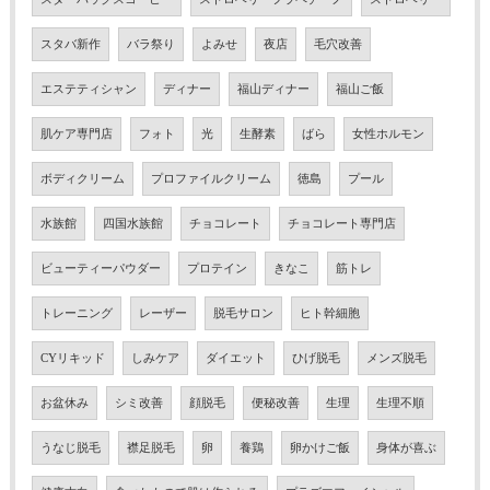
スタバ新作
バラ祭り
よみせ
夜店
毛穴改善
エステティシャン
ディナー
福山ディナー
福山ご飯
肌ケア専門店
フォト
光
生酵素
ばら
女性ホルモン
ボディクリーム
プロファイルクリーム
徳島
プール
水族館
四国水族館
チョコレート
チョコレート専門店
ビューティーパウダー
プロテイン
きなこ
筋トレ
トレーニング
レーザー
脱毛サロン
ヒト幹細胞
CYリキッド
しみケア
ダイエット
ひげ脱毛
メンズ脱毛
お盆休み
シミ改善
顔脱毛
便秘改善
生理
生理不順
うなじ脱毛
襟足脱毛
卵
養鶏
卵かけご飯
身体が喜ぶ