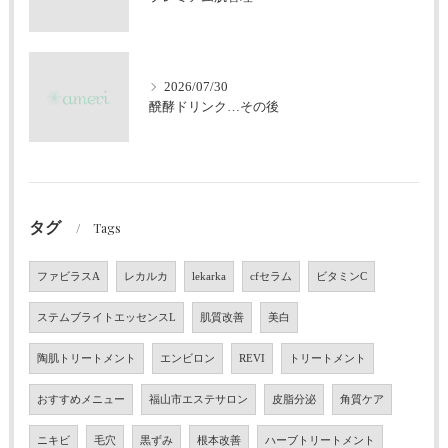
2026/07/30
醗酵ドリンク…その後
タグ
Tags
ファビラスA
レカルカ
lekarka
cfセラム
ビタミンC
ステムブライトエッセンスL
肌質改善
美白
陶肌トリートメント
エンビロン
REVI
トリートメント
おすすめメニュー
福山市エステサロン
皮脂分泌
角質ケア
ニキビ
毛穴
黒ずみ
根本改善
ハーブトリートメント