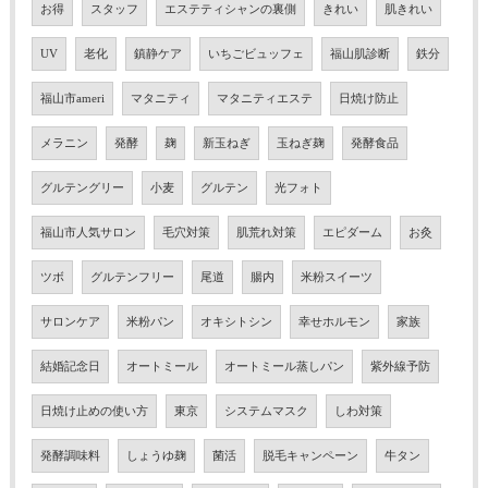
お得
スタッフ
エステティシャンの裏側
きれい
肌きれい
UV
老化
鎮静ケア
いちごビュッフェ
福山肌診断
鉄分
福山市ameri
マタニティ
マタニティエステ
日焼け防止
メラニン
発酵
麹
新玉ねぎ
玉ねぎ麹
発酵食品
グルテングリー
小麦
グルテン
光フォト
福山市人気サロン
毛穴対策
肌荒れ対策
エピダーム
お灸
ツボ
グルテンフリー
尾道
腸内
米粉スイーツ
サロンケア
米粉パン
オキシトシン
幸せホルモン
家族
結婚記念日
オートミール
オートミール蒸しパン
紫外線予防
日焼け止めの使い方
東京
システムマスク
しわ対策
発酵調味料
しょうゆ麹
菌活
脱毛キャンペーン
牛タン