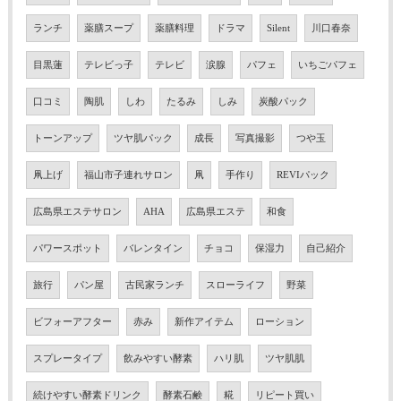
ランチ
薬膳スープ
薬膳料理
ドラマ
Silent
川口春奈
目黒蓮
テレビっ子
テレビ
涙腺
パフェ
いちごパフェ
口コミ
陶肌
しわ
たるみ
しみ
炭酸パック
トーンアップ
ツヤ肌パック
成長
写真撮影
つや玉
凧上げ
福山市子連れサロン
凧
手作り
REVIパック
広島県エステサロン
AHA
広島県エステ
和食
パワースポット
バレンタイン
チョコ
保湿力
自己紹介
旅行
パン屋
古民家ランチ
スローライフ
野菜
ビフォーアフター
赤み
新作アイテム
ローション
スプレータイプ
飲みやすい酵素
ハリ肌
ツヤ肌肌
続けやすい酵素ドリンク
酵素石鹸
糀
リピート買い