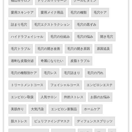
福山市サロン
トリプルマッサージ
クールビタミン
愛用スキンケア
愛用メイク用品
毛穴の種類
毛穴ケア
詰まり毛穴
毛穴エクストラクション
毛穴の黒ずみ
ハイドラフェイシャル
毛穴の仕組み
毛穴の悩み
開き毛穴
毛穴トラブル
毛穴の開き改善
毛穴の開き原因
原因追及
過剰な皮脂分泌
奇麗になりたい
皮脂トラブル
毛穴の種類別ケア
毛穴レス
毛穴詰まり
毛穴の汚れ
トリートメントコース
フェイシャルコース
エンビロンエステ
エンビロン取扱
人気サロン
外的ストレス
お肌のお悩み
美肌作り
大気汚染
エンビロン新製品
ホームケア
肌ストレス
ピュリファイングマスク
ディフェンススプリッツ