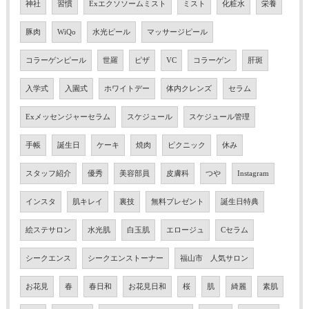
神社
習慣
Exエクソソームミスト
ミスト
化粧水
栄養
豚肉
WiQo
水光ピール
マッサージピール
コラーゲンピール
世羅
ピザ
VC
コラーゲン
肝斑
入学式
入園式
ホワイトデー
体内クレンズ
セラム
Exメッセンジャーセラム
スケジュール
スケジュール管理
手帳
誕生日
ケーキ
焼肉
ピクニック
休み
スタッフ紹介
優秀
美容部員
皮膚科
つや
Instagram
インスタ
肌キレイ
裏技
無料プレゼント
誕生日特典
絵ステサロン
水光肌
白玉肌
エロージュ
Cセラム
シークエンス
シークエンストーナー
福山市 人気サロン
お花見
春
春日和
お花見日和
桜
肌
綺麗
素肌