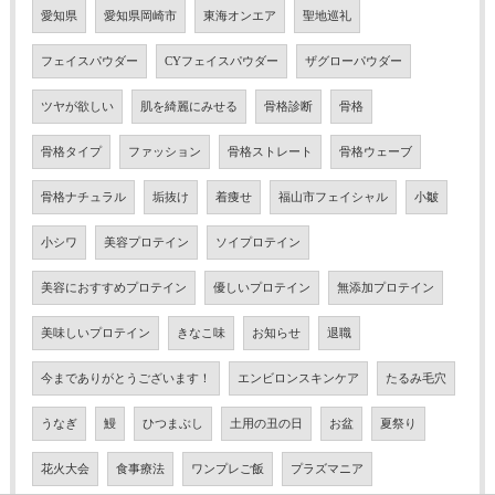
愛知県
愛知県岡崎市
東海オンエア
聖地巡礼
フェイスパウダー
CYフェイスパウダー
ザグローパウダー
ツヤが欲しい
肌を綺麗にみせる
骨格診断
骨格
骨格タイプ
ファッション
骨格ストレート
骨格ウェーブ
骨格ナチュラル
垢抜け
着痩せ
福山市フェイシャル
小皺
小シワ
美容プロテイン
ソイプロテイン
美容におすすめプロテイン
優しいプロテイン
無添加プロテイン
美味しいプロテイン
きなこ味
お知らせ
退職
今までありがとうございます！
エンビロンスキンケア
たるみ毛穴
うなぎ
鰻
ひつまぶし
土用の丑の日
お盆
夏祭り
花火大会
食事療法
ワンプレご飯
プラズマニア