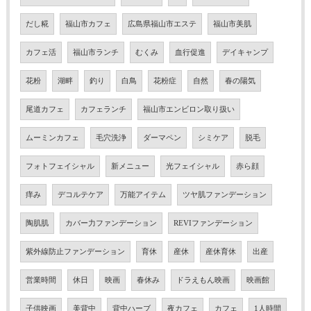
だし糀
福山市カフェ
広島県福山市エステ
福山市美肌
カフェ活
福山市ランチ
むくみ
血行促進
デイキャンプ
花粉
湖畔
釣り
白鳥
花粉症
自然
春の陽気
尾道カフェ
カフェランチ
福山市エンビロン取り扱い
ムーミンカフェ
毛穴洗浄
ダーマペン
シミケア
脱毛
フォトフェイシャル
新メニュー
光フェイシャル
赤ら顔
痒み
デコルテケア
万能アイテム
ツヤ肌ファンデーション
陶肌肌
カバー力ファンデーション
REVIファンデーション
紫外線防止ファンデーション
育休
産休
産休育休
出産
営業時間
休日
映画
春休み
ドラえもん映画
映画館
子供映画
美背中
背中ハーブ
夜カフェ
カフェ
1人時間