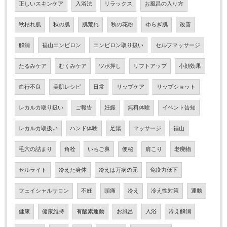
正しいスキンケア
入浴法
リラックス
お風呂の入り方
秋枯れ肌
秋の肌
肌荒れ
秋の花粉
ゆらぎ肌
改善
解消
福山エンビロン
エンビロン取り扱い
セルフマッサージ
たるみケア
むくみケア
ツボ押し
リフトアップ
小顔効果
血行不良
美肌レシピ
日常
リップケア
リップショット
レカルカ取り扱い
ご報告
妊娠
無料体験
イベント告知
レカルカ取扱い
ハンド体験
足湯
マッサージ
福山
毛穴の詰まり
角栓
いちご鼻
便秘
肩こり
老廃物
セルライト
冷えた身体
冷えは万病の元
免疫力低下
フェイシャルサロン
不妊
頭痛
冷え
冷え性対策
運動
健康
健康維持
有酸素運動
お風呂
入浴
冷え解消