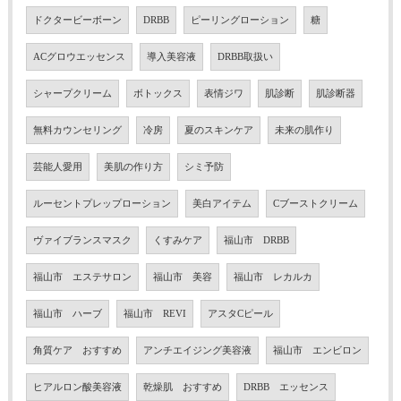
ドクタービーボーン
DRBB
ピーリングローション
糖
ACグロウエッセンス
導入美容液
DRBB取扱い
シャープクリーム
ボトックス
表情ジワ
肌診断
肌診断器
無料カウンセリング
冷房
夏のスキンケア
未来の肌作り
芸能人愛用
美肌の作り方
シミ予防
ルーセントプレップローション
美白アイテム
Cブーストクリーム
ヴァイブランスマスク
くすみケア
福山市 DRBB
福山市 エステサロン
福山市 美容
福山市 レカルカ
福山市 ハーブ
福山市 REVI
アスタCピール
角質ケア おすすめ
アンチエイジング美容液
福山市 エンビロン
ヒアルロン酸美容液
乾燥肌 おすすめ
DRBB エッセンス