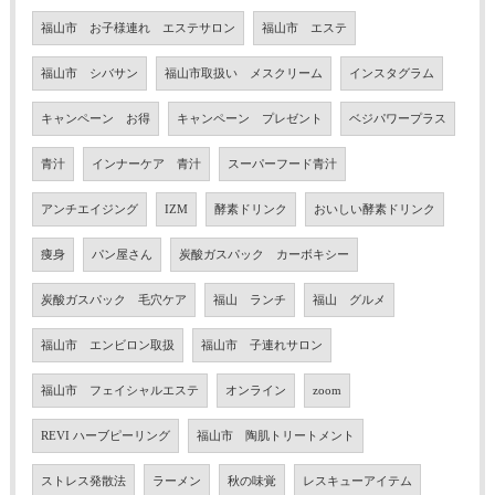
福山市 お子様連れ エステサロン
福山市 エステ
福山市 シバサン
福山市取扱い メスクリーム
インスタグラム
キャンペーン お得
キャンペーン プレゼント
ベジパワープラス
青汁
インナーケア 青汁
スーパーフード青汁
アンチエイジング
IZM
酵素ドリンク
おいしい酵素ドリンク
痩身
パン屋さん
炭酸ガスパック カーボキシー
炭酸ガスパック 毛穴ケア
福山 ランチ
福山 グルメ
福山市 エンビロン取扱
福山市 子連れサロン
福山市 フェイシャルエステ
オンライン
zoom
REVI ハーブピーリング
福山市 陶肌トリートメント
ストレス発散法
ラーメン
秋の味覚
レスキューアイテム