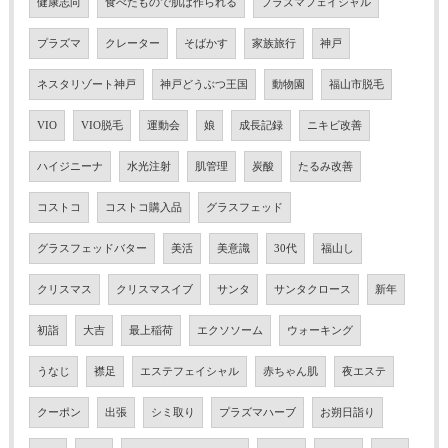
健康志向
食べたもので肌は作られる
プラズマフェイシャル
プラズマ
クレーター
そばかす
家族旅行
神戸
ネスタリゾート神戸
神戸どうぶつ王国
動物園
福山市脱毛
VIO
VIO脱毛
運動会
娘
成長記録
ニキビ改善
ハイジニーナ
水光注射
肌管理
炭酸
たるみ改善
コストコ
コストコ購入品
グラスフェッド
グラスフェッドバター
美活
美意識
30代
福山し
クリスマス
クリスマスイブ
サンタ
サンタクロース
新年
初詣
大吉
最上稲荷
エクソソーム
ウォーキング
うなじ
襟足
エステフェイシャル
赤ちゃん肌
夜エステ
クーポン
出張
シミ取り
プラズマハーブ
お朔日詣り