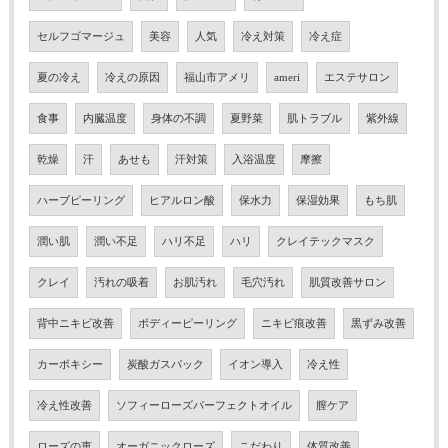
セルフゴマージュ
美容
人気
冷え対策
冷え症
夏の冷え
冷えの原因
福山市アメリ
ameri
エステサロン
食事
内臓温度
身体の不調
夏野菜
肌トラブル
紫外線
乾燥
汗
あせも
汗対策
入浴温度
摩擦
ハーブピーリング
ヒアルロン酸
保水力
保湿効果
もち肌
潤い肌
潤い不足
ハリ不足
ハリ
クレイテックマスク
クレイ
汚れの吸着
お肌汚れ
毛穴汚れ
肌質改善サロン
背中ニキビ改善
ボディーピーリング
ニキビ痕改善
黒ずみ改善
カーボキシー
炭酸ガスパック
イオン導入
冷え性
冷え性改善
ソフィーローズパーフェクトオイル
膣ケア
ローズの恵
オーガニックローズ
こだわり
体質改善