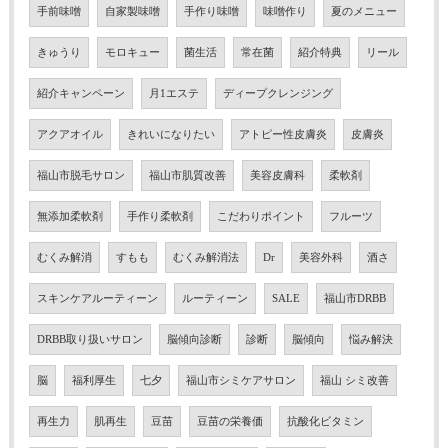
手前味噌
自家製味噌
手作り味噌
味噌作り
夏のメニュー
きゅうり
モロキュー
菌生活
常在菌
紹介特典
リール
紹介キャンペーン
月1エステ
ディープクレンジング
アクアオイル
きれいになりたい
アトピー性皮膚炎
皮膚炎
福山市脱毛サロン
福山市肌質改善
美容皮膚科
柔軟剤
無添加柔軟剤
手作り柔軟剤
こだわりポイント
フルーツ
むくみ解消
すもも
むくみ解消法
Dr
美容外科
酒さ
スキンケアルーティーン
ルーティーン
SALE
福山市DRBB
DRBB取り扱いサロン
脳傾向診断
診断
脳傾向
悩み解決
脳
福利厚生
七夕
福山市シミケアサロン
福山 シミ改善
再生力
肌再生
豆苗
豆苗の栄養価
抗酸化ビタミン