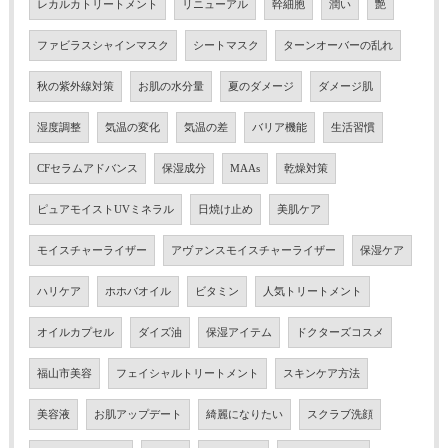
レカルカトリートメント
リニューアル
幹細胞
潤い
艶
ファビラスシャインマスク
シートマスク
ターンオーバーの乱れ
秋の紫外線対策
お肌の水分量
夏のダメージ
ダメージ肌
湿度調整
気温の変化
気温の差
バリア機能
生活習慣
CFセラムアドバンス
保湿成分
MAAs
乾燥対策
ピュアモイストUVミネラル
日焼け止め
美肌ケア
モイスチャーライザー
アヴァンスモイスチャーライザー
保湿ケア
ハリケア
ホホバオイル
ビタミン
人気トリートメント
オイルカプセル
ダイズ油
保湿アイテム
ドクターズコスメ
福山市美容
フェイシャルトリートメント
スキンケア方法
美容液
お肌アップデート
綺麗になりたい
スクラブ洗顔