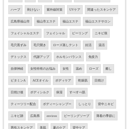
ハーブ
剥けない
紫外線対策
UVケア
間違ったスキンケア
広島県福山市
福山市エステ
福山エステ
福山エステサロン
フェイシャルエステ
フェイシャル
ピーリング
ニキビ痕
毛穴黒ずみ
毛穴開き
ローズ蒸しテント
妊活
温活
デトックス
代謝アップ
ホルモンバランス
免疫力
自律神経
女性特有のお悩み
女性
温め
ローズ
癒し
ビタミンA
ACEオイル
ボディケア
乾燥肌
日焼け
日焼け後
ボディシルク
保湿
すべすべ肌
ティーツリー配合
ボディーシャンプー
しっとり
背中ニキビ
ニキビ跡
広島県
environ
ピーリングソープ
薄着の季節に
男性スキンケア
美肌
夏のケア
背中ケア