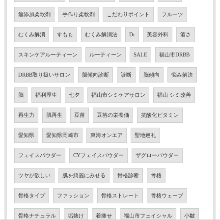
無添加柔軟剤
手作り柔軟剤
こだわりポイント
フルーツ
むくみ解消
すもも
むくみ解消法
Dr
美容外科
酒さ
スキンケアルーティーン
ルーティーン
SALE
福山市DRBB
DRBB取り扱いサロン
脳傾向診断
診断
脳傾向
悩み解決
脳
福利厚生
七夕
福山市シミケアサロン
福山 シミ改善
再生力
肌再生
豆苗
豆苗の栄養価
抗酸化ビタミン
愛知県
愛知県岡崎市
東海オンエア
聖地巡礼
フェイスパウダー
CYフェイスパウダー
ザグローパウダー
ツヤが欲しい
肌を綺麗にみせる
骨格診断
骨格
骨格タイプ
ファッション
骨格ストレート
骨格ウェーブ
骨格ナチュラル
垢抜け
着痩せ
福山市フェイシャル
小皺