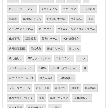
ボディトリートメント
ダウンタイム
ニキビケア
トラブル肌
気温差
春の肌トラブル
お肌のごわつき
洗顔方法
洗顔
スキンケアアイテム
デリケート
ラドエンリッチドサンクリーム
化粧下地
活性酸素
美容クリーム
紫外線吸収剤
紫外線散乱剤
天然成分
保湿クリーム
赤ちゃん
肌に優しい
UVカットスプレー
フレグランス
コスメ
ドクタービーボーン
DRBB
ピーリングローション
糖
ACグロウエッセンス
導入美容液
DRBB取扱い
シャープクリーム
ボトックス
表情ジワ
肌診断
肌診断器
無料カウンセリング
冷房
夏のスキンケア
未来の肌作り
芸能人愛用
美肌の作り方
シミ予防