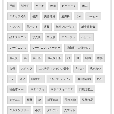
手帳
誕生日
ケーキ
焼肉
ピクニック
休み
スタッフ紹介
優秀
美容部員
皮膚科
つや
Instagram
インスタ
肌キレイ
裏技
無料プレゼント
誕生日特典
絵ステサロン
水光肌
白玉肌
エロージュ
Cセラム
シークエンス
シークエンストーナー
福山市 人気サロン
お花見
春
春日和
お花見日和
桜
肌
綺麗
素肌
お得
スタッフ
エステティシャンの裏側
きれい
肌きれい
UV
老化
鎮静ケア
いちごビュッフェ
福山肌診断
鉄分
福山市ameri
マタニティ
マタニティエステ
日焼け防止
メラニン
発酵
麹
新玉ねぎ
玉ねぎ麹
発酵食品
グルテングリー
小麦
グルテン
光フォト