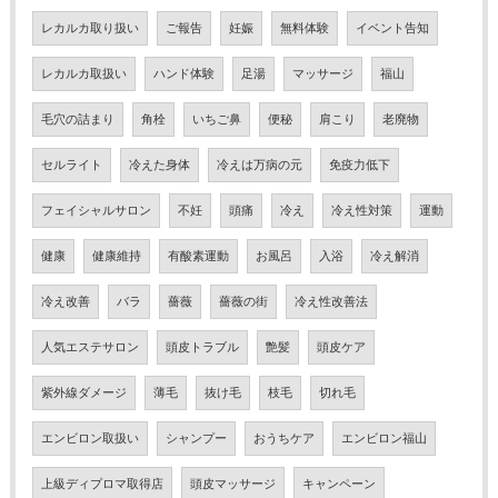
レカルカ取り扱い
ご報告
妊娠
無料体験
イベント告知
レカルカ取扱い
ハンド体験
足湯
マッサージ
福山
毛穴の詰まり
角栓
いちご鼻
便秘
肩こり
老廃物
セルライト
冷えた身体
冷えは万病の元
免疫力低下
フェイシャルサロン
不妊
頭痛
冷え
冷え性対策
運動
健康
健康維持
有酸素運動
お風呂
入浴
冷え解消
冷え改善
バラ
薔薇
薔薇の街
冷え性改善法
人気エステサロン
頭皮トラブル
艶髪
頭皮ケア
紫外線ダメージ
薄毛
抜け毛
枝毛
切れ毛
エンビロン取扱い
シャンプー
おうちケア
エンビロン福山
上級ディプロマ取得店
頭皮マッサージ
キャンペーン