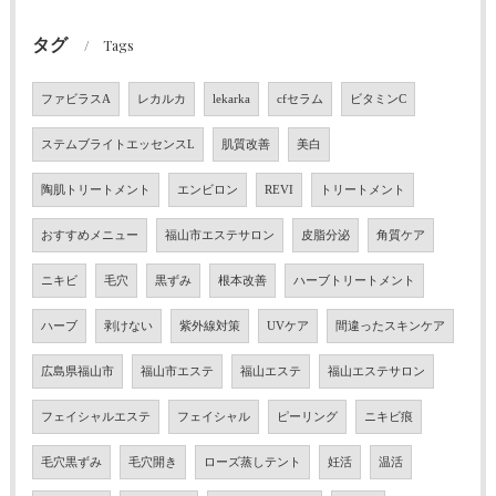
タグ
Tags
ファビラスA
レカルカ
lekarka
cfセラム
ビタミンC
ステムブライトエッセンスL
肌質改善
美白
陶肌トリートメント
エンビロン
REVI
トリートメント
おすすめメニュー
福山市エステサロン
皮脂分泌
角質ケア
ニキビ
毛穴
黒ずみ
根本改善
ハーブトリートメント
ハーブ
剥けない
紫外線対策
UVケア
間違ったスキンケア
広島県福山市
福山市エステ
福山エステ
福山エステサロン
フェイシャルエステ
フェイシャル
ピーリング
ニキビ痕
毛穴黒ずみ
毛穴開き
ローズ蒸しテント
妊活
温活