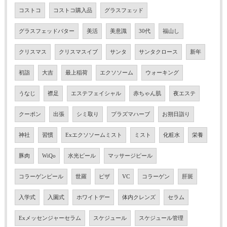
コストコ
コストコ購入品
グラスフェッド
グラスフェッドバター
美活
美意識
30代
福山し
クリスマス
クリスマスイブ
サンタ
サンタクロース
新年
初詣
大吉
最上稲荷
エクソソーム
ウォーキング
うなじ
襟足
エステフェイシャル
赤ちゃん肌
夜エステ
クーポン
出張
シミ取り
プラズマハーブ
お朔日詣り
神社
習慣
Exエクソソームミスト
ミスト
化粧水
栄養
豚肉
WiQo
水光ピール
マッサージピール
コラーゲンピール
世羅
ピザ
VC
コラーゲン
肝斑
入学式
入園式
ホワイトデー
体内クレンズ
セラム
Exメッセンジャーセラム
スケジュール
スケジュール管理