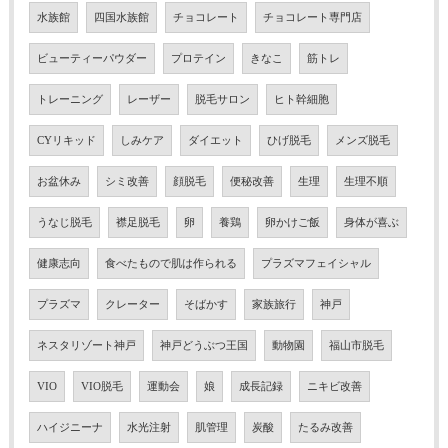
水族館
四国水族館
チョコレート
チョコレート専門店
ビューティーパウダー
プロテイン
きなこ
筋トレ
トレーニング
レーザー
脱毛サロン
ヒト幹細胞
CYリキッド
しみケア
ダイエット
ひげ脱毛
メンズ脱毛
お盆休み
シミ改善
顔脱毛
便秘改善
生理
生理不順
うなじ脱毛
襟足脱毛
卵
養鶏
卵かけご飯
身体が喜ぶ
健康志向
食べたもので肌は作られる
プラズマフェイシャル
プラズマ
クレーター
そばかす
家族旅行
神戸
ネスタリゾート神戸
神戸どうぶつ王国
動物園
福山市脱毛
VIO
VIO脱毛
運動会
娘
成長記録
ニキビ改善
ハイジニーナ
水光注射
肌管理
炭酸
たるみ改善