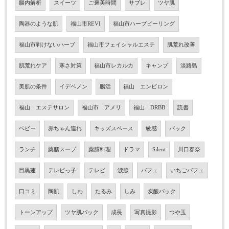
腸内解析
スイーツ
ご褒美時間
サブレ
ツヤ肌
陶器のような肌
福山市REVI
福山市ハーブピーリング
福山市剥けないハーブ
福山市フェイシャルエステ
肌荒れ改善
肌荒れケア
寒さ対策
福山市レカルカ
キャンプ
淡路島
美肌の条件
イデベノン
腸活
福山 エンビロン
福山 エステサロン
福山市 アメリ
福山 DRBB
読書
ベビー
赤ちゃん連れ
キッズスペース
敏感
パック
ランチ
薬膳スープ
薬膳料理
ドラマ
Silent
川口春奈
目黒蓮
テレビっ子
テレビ
涙腺
パフェ
いちごパフェ
口コミ
陶肌
しわ
たるみ
しみ
炭酸パック
トーンアップ
ツヤ肌パック
成長
写真撮影
つや玉