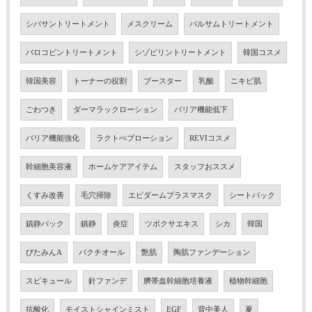
シバサントリートメント
メスクリーム
バルサムトリートメント
バロコビントリートメント
シゾピリントリートメント
韓国コスメ
韓国美容
トーナーの役割
ブースター
乳酸
ニキビ肌
ごわつき
ダーマラックローション
バリア機能低下
バリア機能強化
ラクトぺプローション
REVIコスメ
幹細胞美容液
ホームケアアイテム
スタッフおススメ
くすみ改善
毛穴掃除
エピダームプラスマスク
シートパック
鎮静パック
鎮静
炎症
ツボクサエキス
シカ
韓国
びたみんA
バクチオール
艶肌
陶肌ファンデーション
スピキュール
針ファンデ
臍帯血幹細胞培養液
植物幹細胞
抗酸化
モイストシャインミスト
EGF
背中美人
夏