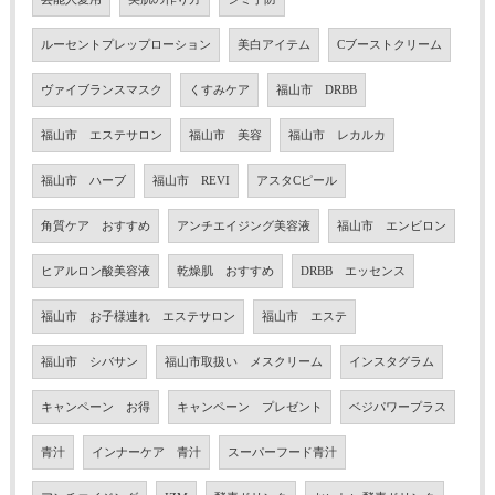
ルーセントプレップローション
美白アイテム
Cブーストクリーム
ヴァイブランスマスク
くすみケア
福山市 DRBB
福山市 エステサロン
福山市 美容
福山市 レカルカ
福山市 ハーブ
福山市 REVI
アスタCピール
角質ケア おすすめ
アンチエイジング美容液
福山市 エンビロン
ヒアルロン酸美容液
乾燥肌 おすすめ
DRBB エッセンス
福山市 お子様連れ エステサロン
福山市 エステ
福山市 シバサン
福山市取扱い メスクリーム
インスタグラム
キャンペーン お得
キャンペーン プレゼント
ベジパワープラス
青汁
インナーケア 青汁
スーパーフード青汁