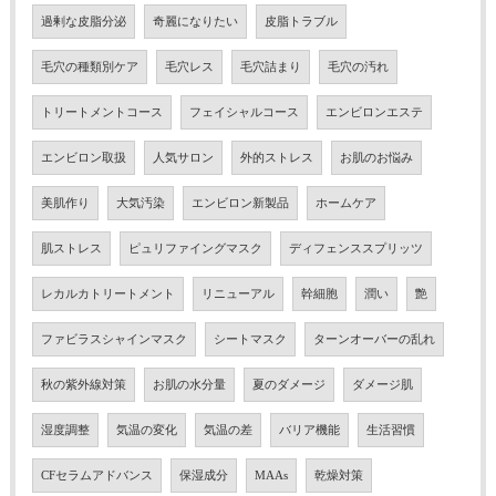
過剰な皮脂分泌
奇麗になりたい
皮脂トラブル
毛穴の種類別ケア
毛穴レス
毛穴詰まり
毛穴の汚れ
トリートメントコース
フェイシャルコース
エンビロンエステ
エンビロン取扱
人気サロン
外的ストレス
お肌のお悩み
美肌作り
大気汚染
エンビロン新製品
ホームケア
肌ストレス
ピュリファイングマスク
ディフェンススプリッツ
レカルカトリートメント
リニューアル
幹細胞
潤い
艶
ファビラスシャインマスク
シートマスク
ターンオーバーの乱れ
秋の紫外線対策
お肌の水分量
夏のダメージ
ダメージ肌
湿度調整
気温の変化
気温の差
バリア機能
生活習慣
CFセラムアドバンス
保湿成分
MAAs
乾燥対策