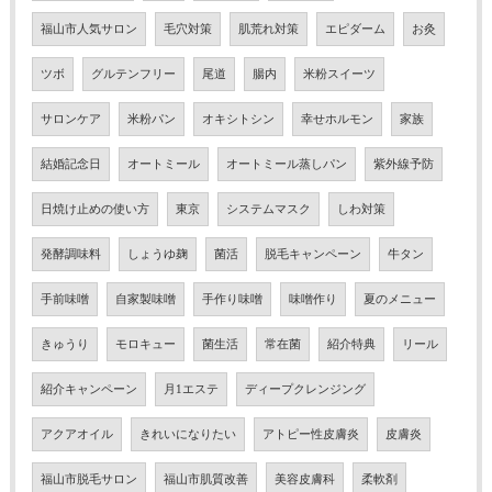
福山市人気サロン
毛穴対策
肌荒れ対策
エピダーム
お灸
ツボ
グルテンフリー
尾道
腸内
米粉スイーツ
サロンケア
米粉パン
オキシトシン
幸せホルモン
家族
結婚記念日
オートミール
オートミール蒸しパン
紫外線予防
日焼け止めの使い方
東京
システムマスク
しわ対策
発酵調味料
しょうゆ麹
菌活
脱毛キャンペーン
牛タン
手前味噌
自家製味噌
手作り味噌
味噌作り
夏のメニュー
きゅうり
モロキュー
菌生活
常在菌
紹介特典
リール
紹介キャンペーン
月1エステ
ディープクレンジング
アクアオイル
きれいになりたい
アトピー性皮膚炎
皮膚炎
福山市脱毛サロン
福山市肌質改善
美容皮膚科
柔軟剤