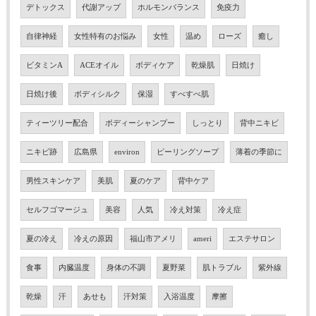
デトックス
代謝アップ
ホルモンバランス
免疫力
自律神経
女性特有のお悩み
女性
温め
ローズ
癒し
ビタミンA
ACEオイル
ボディケア
乾燥肌
日焼け
日焼け後
ボディシルク
保湿
すべすべ肌
ティーツリー配合
ボディーシャンプー
しっとり
背中ニキビ
ニキビ跡
広島県
environ
ピーリングソープ
薄着の季節に
男性スキンケア
美肌
夏のケア
背中ケア
セルフゴマージュ
美容
人気
冷え対策
冷え症
夏の冷え
冷えの原因
福山市アメリ
ameri
エステサロン
食事
内臓温度
身体の不調
夏野菜
肌トラブル
紫外線
乾燥
汗
あせも
汗対策
入浴温度
摩擦