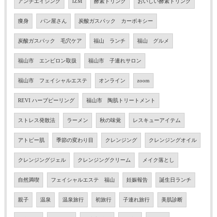
アンチエイジング
IZM
酵素ドリンク
おいしい酵素ドリンク
痩身
パン屋さん
炭酸ガスパック カーボキシー
炭酸ガスパック 毛穴ケア
福山 ランチ
福山 グルメ
福山市 エンビロン取扱
福山市 子連れサロン
福山市 フェイシャルエステ
オンライン
zoom
REVI ハーブピーリング
福山市 陶肌トリートメント
ストレス発散法
ラーメン
秋の味覚
レスキューアイテム
アトピー肌
季節の変わり目
クレンジング
クレンジングオイル
クレンジングジェル
クレンジングクリーム
メイク落とし
自然満喫
フェイシャルエステ 福山
妊娠報告
誕生日ランチ
親子
温泉
温泉旅行
初旅行
子連れ旅行
美肌診断