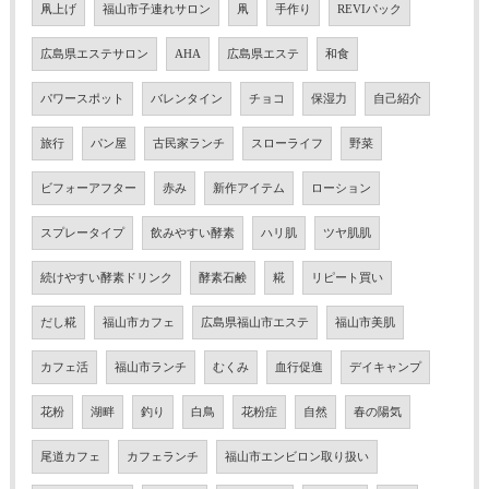
凧上げ
福山市子連れサロン
凧
手作り
REVIパック
広島県エステサロン
AHA
広島県エステ
和食
パワースポット
バレンタイン
チョコ
保湿力
自己紹介
旅行
パン屋
古民家ランチ
スローライフ
野菜
ビフォーアフター
赤み
新作アイテム
ローション
スプレータイプ
飲みやすい酵素
ハリ肌
ツヤ肌肌
続けやすい酵素ドリンク
酵素石鹸
糀
リピート買い
だし糀
福山市カフェ
広島県福山市エステ
福山市美肌
カフェ活
福山市ランチ
むくみ
血行促進
デイキャンプ
花粉
湖畔
釣り
白鳥
花粉症
自然
春の陽気
尾道カフェ
カフェランチ
福山市エンビロン取り扱い