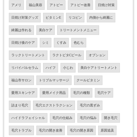
アメリ
福山美容
アトピー
アトピー改善
日焼け対策
日焼け対策グッズ
ビタミンE
リコピン
内側から綺麗に
綺麗は作れる
美白ケア
トリートメントメニュー
日焼け後のケア
シミ
くすみ
色むら
ラックトリートメント
ラクトビタCピール
オプション
リバイバルセラム
ハイフ
小じわ
美白ケアトリートメント
福山市サロン
トリプルマッサージ
クールビタミン
愛用スキンケア
愛用メイク用品
毛穴の種類
毛穴ケア
詰まり毛穴
毛穴エクストラクション
毛穴の黒ずみ
ハイドラフェイシャル
毛穴の仕組み
毛穴の悩み
開き毛穴
毛穴トラブル
毛穴の開き改善
毛穴の開き原因
原因追及