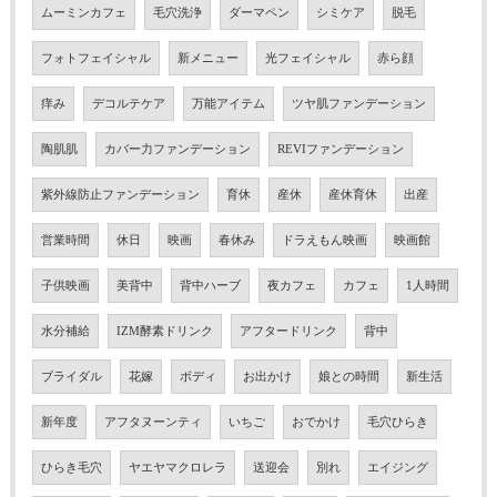
ムーミンカフェ
毛穴洗浄
ダーマペン
シミケア
脱毛
フォトフェイシャル
新メニュー
光フェイシャル
赤ら顔
痒み
デコルテケア
万能アイテム
ツヤ肌ファンデーション
陶肌肌
カバー力ファンデーション
REVIファンデーション
紫外線防止ファンデーション
育休
産休
産休育休
出産
営業時間
休日
映画
春休み
ドラえもん映画
映画館
子供映画
美背中
背中ハーブ
夜カフェ
カフェ
1人時間
水分補給
IZM酵素ドリンク
アフタードリンク
背中
ブライダル
花嫁
ボディ
お出かけ
娘との時間
新生活
新年度
アフタヌーンティ
いちご
おでかけ
毛穴ひらき
ひらき毛穴
ヤエヤマクロレラ
送迎会
別れ
エイジング