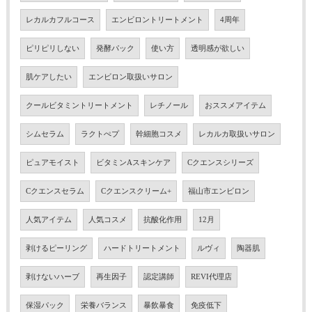
レカルカフルコース
エンビロントリートメント
4周年
ピリピリしない
発酵パック
使い方
透明感が欲しい
肌ケアしたい
エンビロン取扱いサロン
クールビタミントリートメント
レチノール
おススメアイテム
シムセラム
ラクトぺプ
幹細胞コスメ
レカルカ取扱いサロン
ピュアモイスト
ビタミンAスキンケア
Cクエンスシリーズ
Cクエンスセラム
Cクエンスクリーム+
福山市エンビロン
人気アイテム
人気コスメ
抗酸化作用
12月
剥けるピーリング
ハードトリートメント
ルヴィ
陶器肌
剥けないハーブ
再生因子
認定講師
REVI代理店
保湿パック
栄養バランス
暴飲暴食
免疫低下