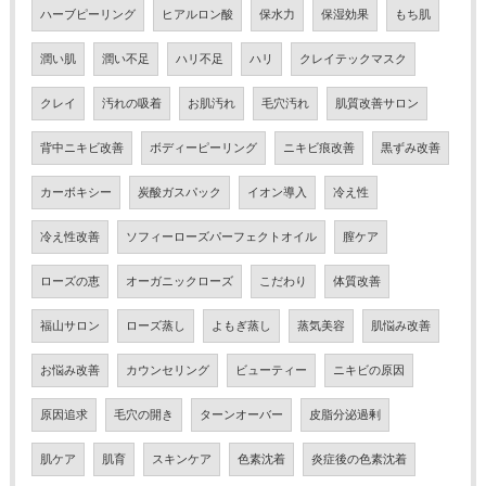
ハーブピーリング
ヒアルロン酸
保水力
保湿効果
もち肌
潤い肌
潤い不足
ハリ不足
ハリ
クレイテックマスク
クレイ
汚れの吸着
お肌汚れ
毛穴汚れ
肌質改善サロン
背中ニキビ改善
ボディーピーリング
ニキビ痕改善
黒ずみ改善
カーボキシー
炭酸ガスパック
イオン導入
冷え性
冷え性改善
ソフィーローズパーフェクトオイル
膣ケア
ローズの恵
オーガニックローズ
こだわり
体質改善
福山サロン
ローズ蒸し
よもぎ蒸し
蒸気美容
肌悩み改善
お悩み改善
カウンセリング
ビューティー
ニキビの原因
原因追求
毛穴の開き
ターンオーバー
皮脂分泌過剰
肌ケア
肌育
スキンケア
色素沈着
炎症後の色素沈着