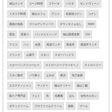
福山ランチ
コース料理
ステーキ
パスタ
モンドヴィーノ
イタリア料理
福山カフェ
アニメ
名探偵コナン
コナン
黒鉄の魚影
ゴールデンウィーク
ダウンタイムなし
NMN
若化
若返り
バックエイジング
福山肌質改善
GW
アイス
パン
向島
尾道ランチ
尾道市
尾道市ランチ
ドリンク
お菓子
スタバ
スターバックス
スターバックスコーヒー
ストロベリーフラペチーノ
ストロベリー
スタバ新作
バラ祭り
よみせ
夜店
毛穴改善
エステティシャン
ディナー
福山ディナー
福山ご飯
肌ケア専門店
フォト
光
生酵素
ばら
女性ホルモン
ボディクリーム
プロファイルクリーム
徳島
プール