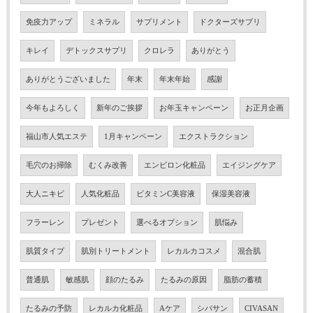
免疫力アップ
ミネラル
サプリメント
ドクターズサプリ
キレイ
デトックスサプリ
クロレラ
ありがとう
ありがとうございました
年末
年末年始
感謝
今年もよろしく
新年のご挨拶
お年玉キャンペーン
お正月企画
福山市人気エステ
1月キャンペーン
エクストラクション
毛穴のお掃除
むくみ改善
エンビロン化粧品
エイジングケア
大人ニキビ
人気化粧品
ビタミンC美容液
保湿美容液
フラーレン
プレゼント
選べるオプション
肌悩み
肌質タイプ
肌別トリートメント
レカルカコスメ
混合肌
普通肌
敏感肌
顔のたるみ
たるみの原因
脂肪の蓄積
たるみの予防
レカルカ化粧品
Aケア
シバサン
CIVASAN