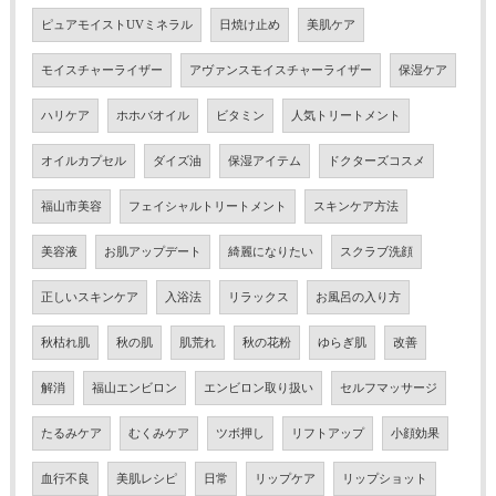
ピュアモイストUVミネラル
日焼け止め
美肌ケア
モイスチャーライザー
アヴァンスモイスチャーライザー
保湿ケア
ハリケア
ホホバオイル
ビタミン
人気トリートメント
オイルカプセル
ダイズ油
保湿アイテム
ドクターズコスメ
福山市美容
フェイシャルトリートメント
スキンケア方法
美容液
お肌アップデート
綺麗になりたい
スクラブ洗顔
正しいスキンケア
入浴法
リラックス
お風呂の入り方
秋枯れ肌
秋の肌
肌荒れ
秋の花粉
ゆらぎ肌
改善
解消
福山エンビロン
エンビロン取り扱い
セルフマッサージ
たるみケア
むくみケア
ツボ押し
リフトアップ
小顔効果
血行不良
美肌レシピ
日常
リップケア
リップショット