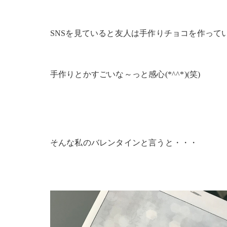
SNSを見ていると友人は手作りチョコを作って
手作りとかすごいな～っと感心(*^^*)(笑)
そんな私のバレンタインと言うと・・・