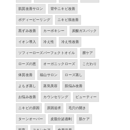
肌質改善サロン
背中ニキビ改善
ボディーピーリング
ニキビ痕改善
黒ずみ改善
カーボキシー
炭酸ガスパック
イオン導入
冷え性
冷え性改善
ソフィーローズパーフェクトオイル
膣ケア
ローズの恵
オーガニックローズ
こだわり
体質改善
福山サロン
ローズ蒸し
よもぎ蒸し
蒸気美容
肌悩み改善
お悩み改善
カウンセリング
ビューティー
ニキビの原因
原因追求
毛穴の開き
ターンオーバー
皮脂分泌過剰
肌ケア