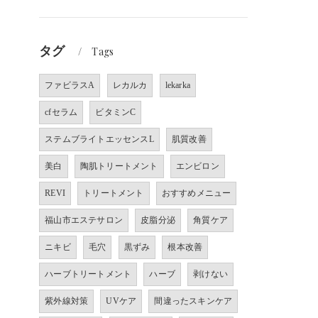
タグ
Tags
ファビラスA
レカルカ
lekarka
cfセラム
ビタミンC
ステムブライトエッセンスL
肌質改善
美白
陶肌トリートメント
エンビロン
REVI
トリートメント
おすすめメニュー
福山市エステサロン
皮脂分泌
角質ケア
ニキビ
毛穴
黒ずみ
根本改善
ハーブトリートメント
ハーブ
剥けない
紫外線対策
UVケア
間違ったスキンケア