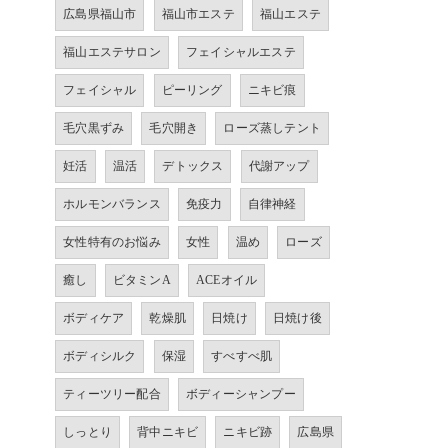
広島県福山市
福山市エステ
福山エステ
福山エステサロン
フェイシャルエステ
フェイシャル
ピーリング
ニキビ痕
毛穴黒ずみ
毛穴開き
ローズ蒸しテント
妊活
温活
デトックス
代謝アップ
ホルモンバランス
免疫力
自律神経
女性特有のお悩み
女性
温め
ローズ
癒し
ビタミンA
ACEオイル
ボディケア
乾燥肌
日焼け
日焼け後
ボディシルク
保湿
すべすべ肌
ティーツリー配合
ボディーシャンプー
しっとり
背中ニキビ
ニキビ跡
広島県