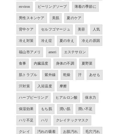
environ
ピーリングソープ
薄着の季節に
男性スキンケア
美肌
夏のケア
背中ケア
セルフゴマージュ
美容
人気
冷え対策
冷え症
夏の冷え
冷えの原因
福山市アメリ
ameri
エステサロン
食事
内臓温度
身体の不調
夏野菜
肌トラブル
紫外線
乾燥
汗
あせも
汗対策
入浴温度
摩擦
ハーブピーリング
ヒアルロン酸
保水力
保湿効果
もち肌
潤い肌
潤い不足
ハリ不足
ハリ
クレイテックマスク
クレイ
汚れの吸着
お肌汚れ
毛穴汚れ